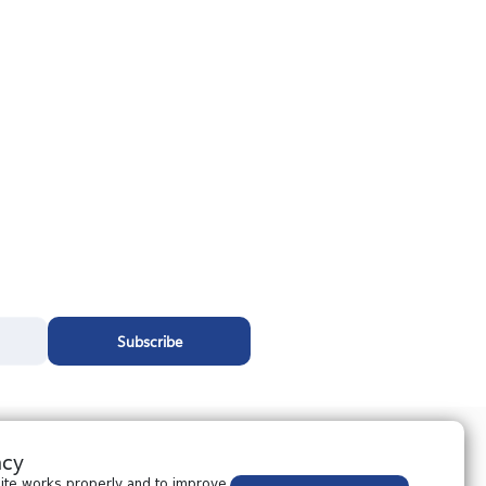
Subscribe
acy
ite works properly and to improve