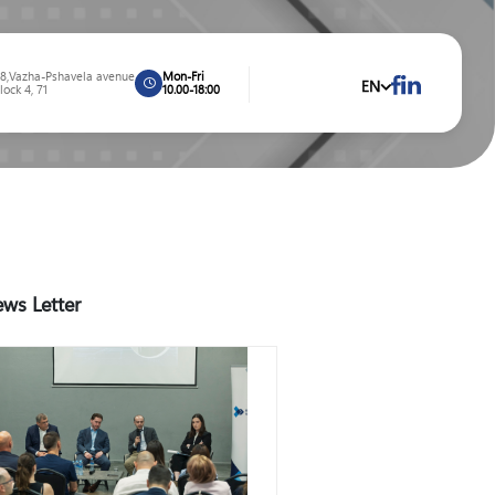
8,Vazha-Pshavela avenue
Mon-Fri
EN
lock 4, 71
10.00-18:00
ws Letter