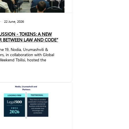
22 June, 2026
USSION - TOKENS: A NEW
R BETWEEN LAW AND CODE”
ne 19, Nodia, Urumashvili &
rs, in collaboration with Global
eekend Tbilisi, hosted the
sion - Tokens: A New Layer
en Law and Code” The event
t together representatives of
tory authorities, the investment
, the crypto industry, and
ology companies to explore the
 of tokenization and its growing
t on the economy, legal
orks, and business models. The d...