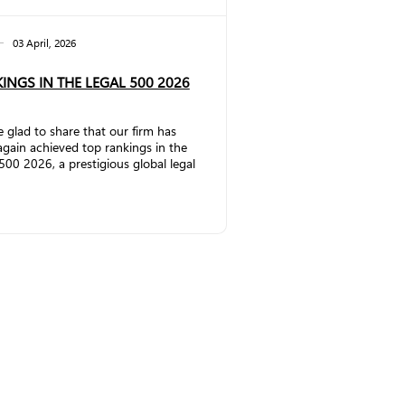
03 April, 2026
INGS IN THE LEGAL 500 2026
 glad to share that our firm has
gain achieved top rankings in the
500 2026, a prestigious global legal
ch publication that evaluates law
and lawyers worldwide. In the
rcial, Corporate and M&A
ce, the firm has significantly
thened its position by being
ted to Band 2. Partner Vakhtang
emlidze has once again been
ized as a Leading Individual.
ding to The Legal 500
:&nbs...